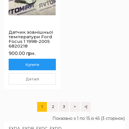
Датчик зовнішньої
температури Ford
Focus 1 1998-2005
6820218
900.00 грн.
Купити
Деталі
1
2
3
>
>|
Показано з 1 по 15 із 45 (3 сторінок)
FXDA, FXDB, FXDC, FXDD