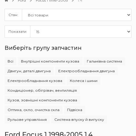
Ford
Focus 1 1998-2005
1.4
Стан:
Показати
Виберіть групу запчастин
Всі
Внутрішні компоненти кузова
Гальмівна система
Двигун, деталі двигуна
Електрообладнання двигуна
Електрообладнання кузова
Колеса і шини
Кондиціонер, обігрівач, вентиляція
Кузов, зовнішні компоненти кузова
Оптика, скло, очистка скла
Підвіска
Рульове управління
Система впуску й випуску
Ford Focus 1 1998-2005 1.4