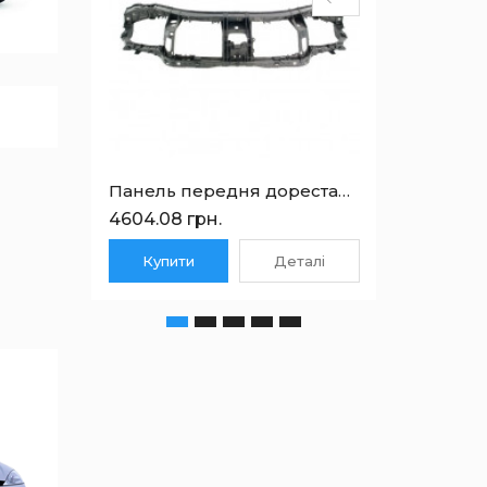
Панель передня дорестайлінг Ford Mondeo 4 2007-2014 1549565
4604.08 грн.
2250.0
Купити
Деталі
Куп