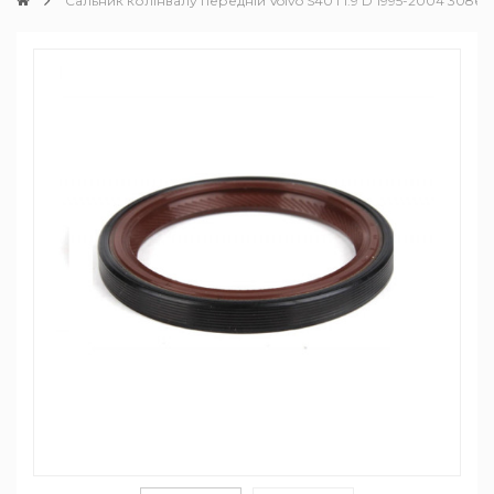
Сальник колінвалу передній Volvo S40 I 1.9 D 1995-2004 30862