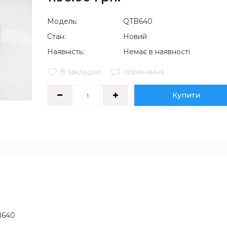
Модель:
QTB640
Стан:
Новий
Наявність:
Немає в наявності
В закладки
порівняння
Купити
B640