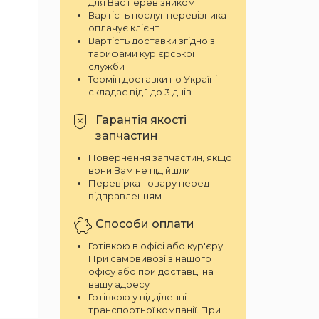
для Вас перевізником
Вартість послуг перевізника
оплачує клієнт
Вартість доставки згідно з
тарифами кур'єрської
служби
Термін доставки по Україні
складає від 1 до 3 днів
Гарантія якості
запчастин
Повернення запчастин, якщо
вони Вам не підійшли
Перевірка товару перед
відправленням
Способи оплати
Готівкою в офісі або кур'єру.
При самовивозі з нашого
офісу або при доставці на
вашу адресу
Готівкою у відділенні
транспортної компанії. При