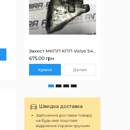
Захист МКПП КПП Volvo S40 1.9TD DI 1995-2004 30819264
675.00 грн.
364.00
Купити
Деталі
Куп
Швидка доставка
Здійснення доставки товару
на будь-яке поштове
відділення України зручним