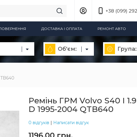
+38 (099) 292
А ПОВЕРНЕННЯ
ДОСТАВКА І ОПЛАТА
РЕМОНТ АВТО
Об'єм:
Група:
 QTB640
Ремінь ГРМ Volvo S40 I 1.9
D 1995-2004 QTB640
0 відгуків
|
Написати відгук
1196.00 грн.