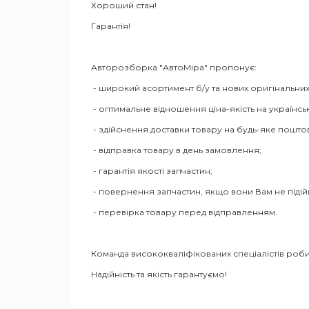
Хороший стан!
Гарантія!
Авторозборка "АвтоМіра" пропонує:
- широкий асортимент б/у та нових оригінальних
- оптимальне відношення ціна-якість на українсь
- здійснення доставки товару на будь-яке пошто
- відправка товару в день замовлення;
- гарантія якості запчастин;
- повернення запчастин, якщо вони Вам не піді
- перевірка товару перед відправленням.
Команда висококваліфікованих спеціалістів роби
Надійність та якість гарантуємо!