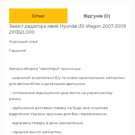
Опис
Відгуків (0)
Захист радіатора лівий Hyundai i30 Wagon 2007-2009
291352L000
Хороший стан!
Гарантія!
Авторозборка "АвтоМіра" пропонує:
- широкий асортимент б/у та нових оригінальних запчастин
для автомобілів із дизельним двигуном;
- оптимальне відношення ціна-якість на українському
ринку;
- здійснення доставки товару на будь-яке поштове
відділення України зручним для Вас перевізником;
- відправка товару в день замовлення;
- гарантія якості запчастин;