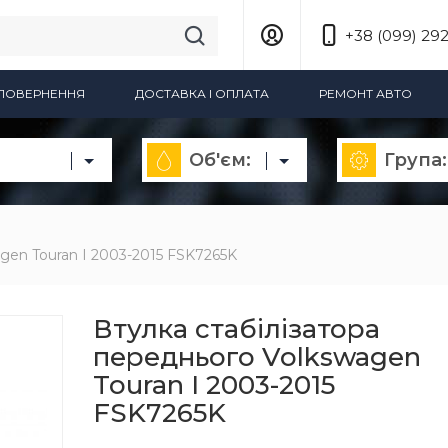
+38 (099) 292
А ПОВЕРНЕННЯ
ДОСТАВКА І ОПЛАТА
РЕМОНТ АВТО
Об'єм:
Група:
gen Touran I 2003-2015 FSK7265K
Втулка стабілізатора
переднього Volkswagen
Touran I 2003-2015
FSK7265K