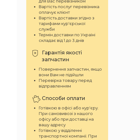
для Вас перевізником
Вартість послуг перевізника
оплачує клієнт
Вартість доставки згідно з
тарифами кур'єрської
служби
Термін доставки по Україні
складає від 1 до 3 днів
Гарантія якості
запчастин
Повернення запчастин, якщо
вони Вам не підійшли
Перевірка товару перед
відправленням
Способи оплати
Готівкою в офісі або кур'єру.
При самовивозі з нашого
офісу або при доставці на
вашу адресу
Готівкою у відділенні
транспортної компанії. При