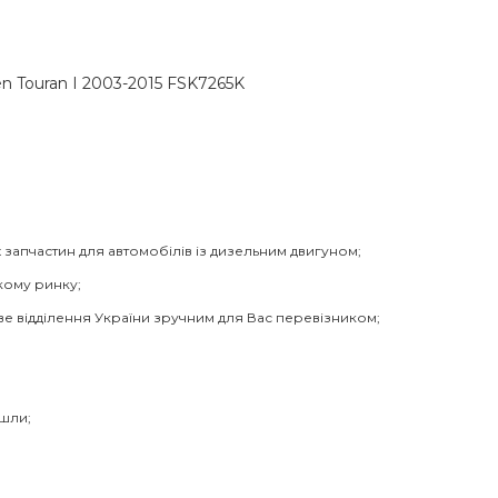
n Touran I 2003-2015 FSK7265K
 запчастин для автомобілів із дизельним двигуном;
кому ринку;
ве відділення України зручним для Вас перевізником;
йшли;