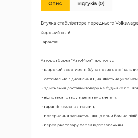
Опис
Відгуків (0)
Втулка стабілізатора переднього Volkswage
Хороший стан!
Гарантія!
Авторозборка "АвтоМіра" пропонує:
- широкий асортимент б/у та нових оригінальних
- оптимальне відношення ціна-якість на українсь
- здійснення доставки товару на будь-яке пошто
- відправка товару в день замовлення;
- гарантія якості запчастин;
- повернення запчастин, якщо вони Вам не піді
- перевірка товару перед відправленням.