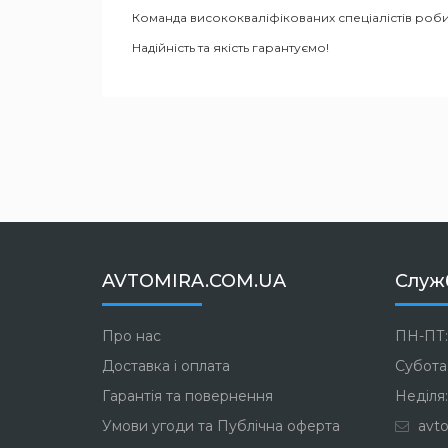
Команда висококваліфікованих спеціалістів роби
Надійність та якість гарантуємо!
AVTOMIRA.COM.UA
Служ
Про нас
ПН-ПТ:
Доставка і оплата
Субота:
Гарантія та повернення
Неділя:
Умови угоди та Публічна оферта
avto