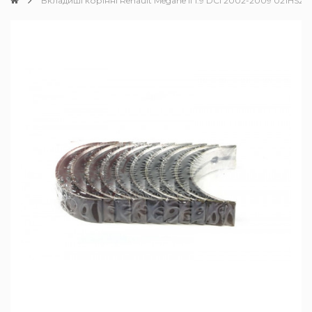
Вкладиші корінні Renault Megane II 1.9 DCI 2002-2009 021HS2