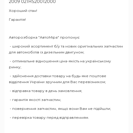
2009 021HS20012000
Хороший стан!
Гарантія!
Авторозборка "АвтоМіра" пропонує:
- широкий асортимент б/у та нових оригінальних запчастин
для автомобілів із дизельним двигуном;
- оптимальне відношення ціна-якість на українському
ринку;
- здійснення доставки товару на будь-яке поштове
відділення України зручним для Вас перевізником;
- відправка товару в день замовлення;
- гарантія якості запчастин;
- повернення запчастин, якщо вони Вам не підійшли;
- перевірка товару перед відправленням.