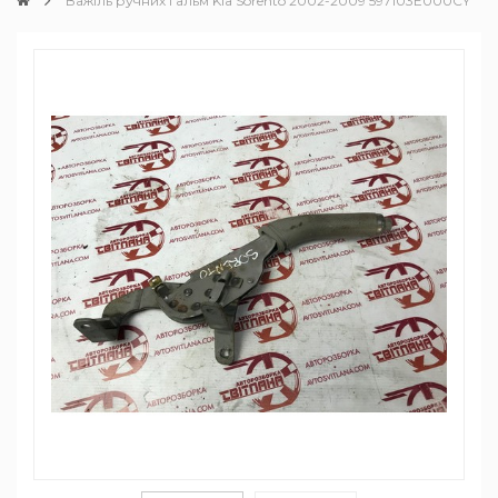
Важіль ручних гальм Kia Sorento 2002-2009 597103E000CY