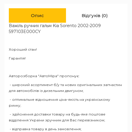
Опис
Відгуків (0)
Важіль ручних гальм Kia Sorento 2002-2009
597103E000CY
Хороший стан!
Гарантія!
Авторозборка "АвтоМіра" пропонує:
- широкий асортимент б/у та нових оригінальних запчастин
для автомобілів із дизельним двигуном;
- оптимальне відношення ціна-якість на українському
ринку;
- здійснення доставки товару на будь-яке поштове
відділення України зручним для Вас перевізником;
- відправка товару в день замовлення;