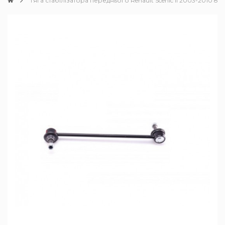
Тяга стабілізатора переднього Renault Scenic II 2003-2010 82