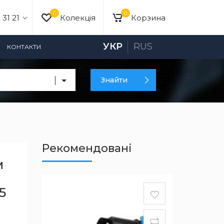
0
0
 31 21
Колекція
Корзина
УКР
RUS
КОНТАКТИ
Знайти
Рекомендовані
м
5