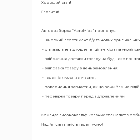
Хороший стан!
Гарантія!
Авторозборка "АвтоМіра" пропонує:
- широкий асортимент б/у та нових оригінальних
- оптимальне відношення ціна-якість на українсь
- здійснення доставки товару на будь-яке пошто
- відправка товару в день замовлення;
- гарантія якості запчастин;
- повернення запчастин, якщо вони Вам не піді
- перевірка товару перед відправленням.
Команда висококваліфікованих спеціалістів роби
Надійність та якість гарантуємо!