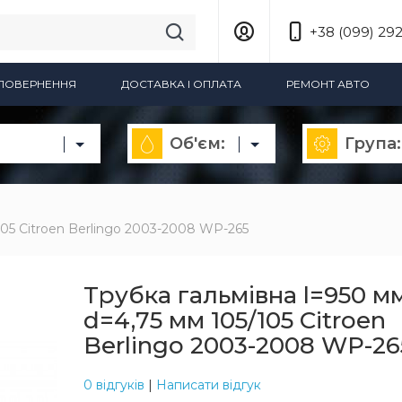
+38 (099) 292
А ПОВЕРНЕННЯ
ДОСТАВКА І ОПЛАТА
РЕМОНТ АВТО
Об'єм:
Група:
/105 Citroen Berlingo 2003-2008 WP-265
Трубка гальмівна l=950 м
d=4,75 мм 105/105 Citroen
Berlingo 2003-2008 WP-26
0 відгуків
|
Написати відгук