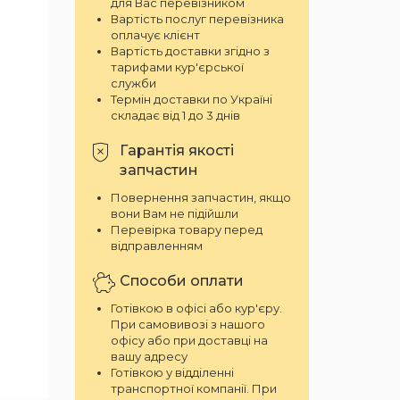
для Вас перевізником
Вартість послуг перевізника
оплачує клієнт
Вартість доставки згідно з
тарифами кур'єрської
служби
Термін доставки по Україні
складає від 1 до 3 днів
Гарантія якості
запчастин
Повернення запчастин, якщо
вони Вам не підійшли
Перевірка товару перед
відправленням
Способи оплати
Готівкою в офісі або кур'єру.
При самовивозі з нашого
офісу або при доставці на
вашу адресу
Готівкою у відділенні
транспортної компанії. При