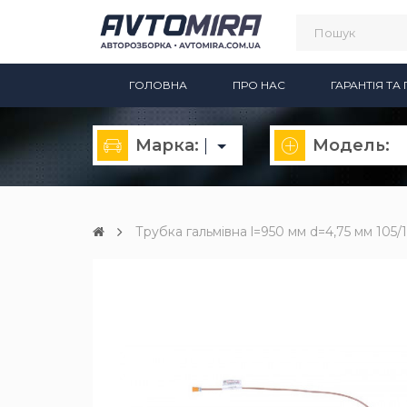
ГОЛОВНА
ПРО НАС
ГАРАНТІЯ Т
Марка:
Модель:
Трубка гальмівна l=950 мм d=4,75 мм 105