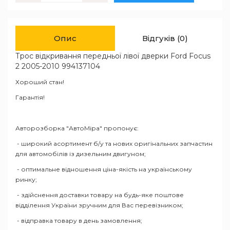
Опис
Відгуків (0)
Трос відкривання передньої лівої дверки Ford Focus
2 2005-2010 994137104
Хороший стан!
Гарантія!
Авторозборка "АвтоМіра" пропонує:
- широкий асортимент б/у та нових оригінальних запчастин
для автомобілів із дизельним двигуном;
- оптимальне відношення ціна-якість на українському
ринку;
- здійснення доставки товару на будь-яке поштове
відділення України зручним для Вас перевізником;
- відправка товару в день замовлення;