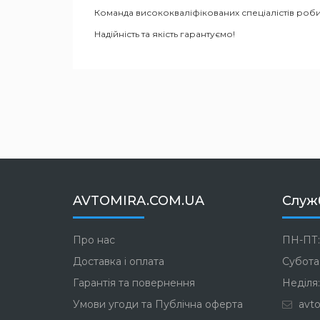
Команда висококваліфікованих спеціалістів роби
Надійність та якість гарантуємо!
AVTOMIRA.COM.UA
Служ
Про нас
ПН-ПТ:
Доставка і оплата
Субота:
Гарантія та повернення
Неділя:
Умови угоди та Публічна оферта
avto