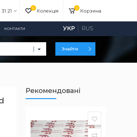
0
0
 31 21
Колекція
Корзина
УКР
RUS
КОНТАКТИ
Знайти
Рекомендовані
d