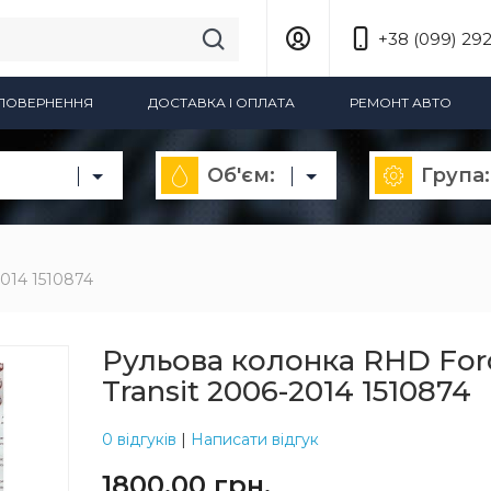
+38 (099) 292
А ПОВЕРНЕННЯ
ДОСТАВКА І ОПЛАТА
РЕМОНТ АВТО
Об'єм:
Група:
2014 1510874
Рульова колонка RHD For
Transit 2006-2014 1510874
0 відгуків
|
Написати відгук
1800.00 грн.