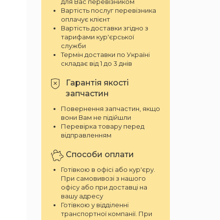
для Вас перевізником
Вартість послуг перевізника
оплачує клієнт
Вартість доставки згідно з
тарифами кур'єрської
служби
Термін доставки по Україні
складає від 1 до 3 днів
Гарантія якості
запчастин
Повернення запчастин, якщо
вони Вам не підійшли
Перевірка товару перед
відправленням
Способи оплати
Готівкою в офісі або кур'єру.
При самовивозі з нашого
офісу або при доставці на
вашу адресу
Готівкою у відділенні
транспортної компанії. При