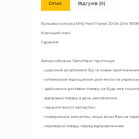
Опис
Відгуків (0)
Рульова колонка RHD Ford Transit 2006-2014 15108
Хороший стан!
Гарантія!
Авторозборка "АвтоМіра" пропонує:
- широкий асортимент б/у та нових оригінальних
- оптимальне відношення ціна-якість на українсь
- здійснення доставки товару на будь-яке пошто
- відправка товару в день замовлення;
- гарантія якості запчастин;
- повернення запчастин, якщо вони Вам не піді
- перевірка товару перед відправленням.