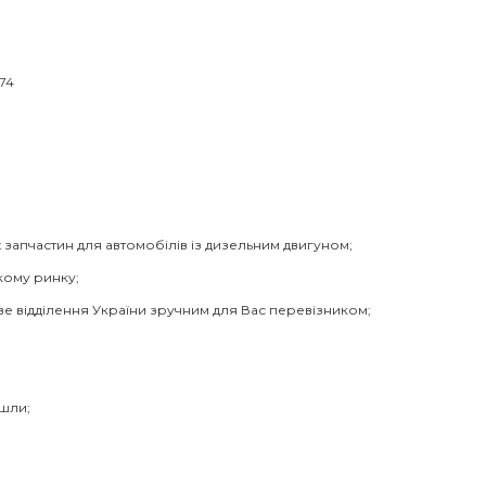
74
 запчастин для автомобілів із дизельним двигуном;
кому ринку;
ве відділення України зручним для Вас перевізником;
йшли;