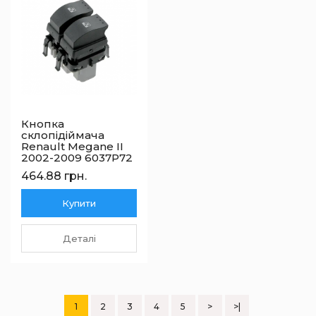
Кнопка
склопідіймача
Renault Megane II
2002-2009 6037P72
464.88 грн.
Купити
Деталі
1
2
3
4
5
>
>|