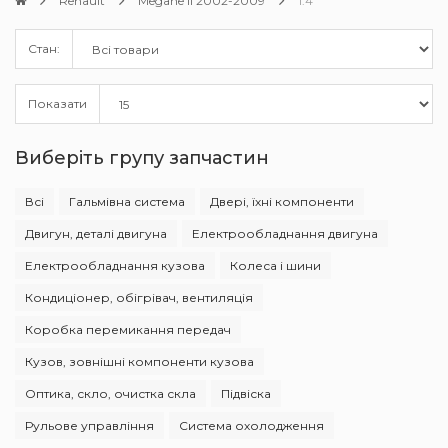
Renault
Megane II 2002-2009
1.4
Стан:
Показати
Виберіть групу запчастин
Всі
Гальмівна система
Двері, їхні компоненти
Двигун, деталі двигуна
Електрообладнання двигуна
Електрообладнання кузова
Колеса і шини
Кондиціонер, обігрівач, вентиляція
Коробка перемикання передач
Кузов, зовнішні компоненти кузова
Оптика, скло, очистка скла
Підвіска
Рульове управління
Система охолодження