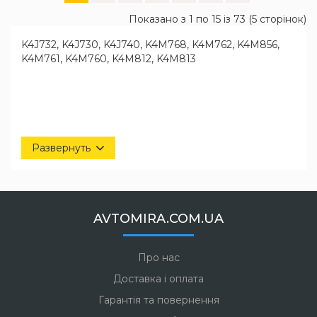
Показано з 1 по 15 із 73 (5 сторінок)
K4J732, K4J730, K4J740, K4M768, K4M762, K4M856,
K4M761, K4M760, K4M812, K4M813
Развернуть
AVTOMIRA.COM.UA
Про нас
Доставка і оплата
Гарантія та повернення