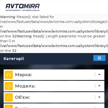
Warning
: filesize(): stat failed for
/var/www/fastuser/data/www/avtomira.com.ua/system/storage/
in
/var/www/fastuser/data/www/avtomira.com.ua/system/library/c
on line
32
Warning
: fread(): Length parameter must be greater
than 0 in
/var/www/fastuser/data/www/avtomira.com.ua/system/library/c
on line
32
Категорії
Марка:
Модель:
Об'єм: