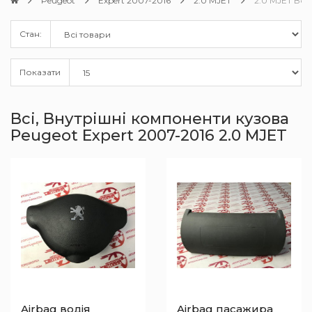
Peugeot
Expert 2007-2016
2.0 MJET
2.0 MJET Всі,
Стан:
Показати
Всі, Внутрішні компоненти кузова
Peugeot Expert 2007-2016 2.0 MJET
Airbag водія
Airbag пасажира