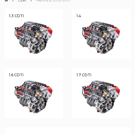
Opel
Meriva B 2010-2017
1.3 CDTI
1.4
1.6 CDTI
1.7 CDTI