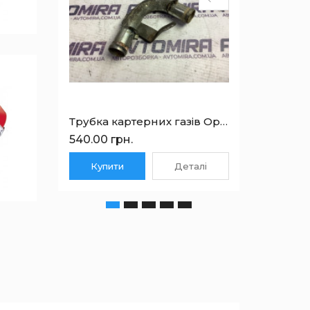
Трубка картерних газів Opel Corsa D 1.3 CDTI 2006-2014 5851407
540.00 грн.
2250.0
Купити
Деталі
Куп