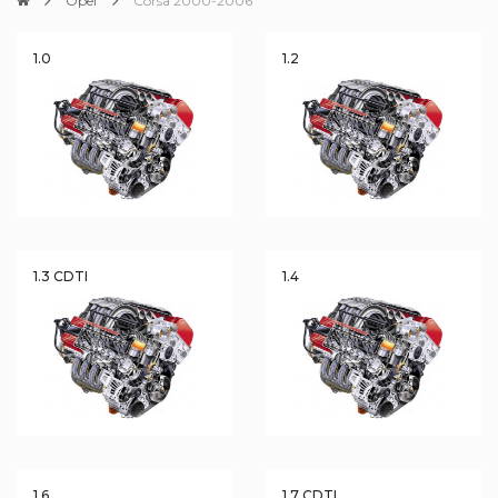
Opel
Corsa 2000-2006
1.0
1.2
1.3 CDTI
1.4
1.6
1.7 CDTI