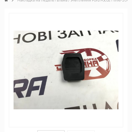
Накладка на педаль гальма / зчеплення Ford Focus 1 1998-200