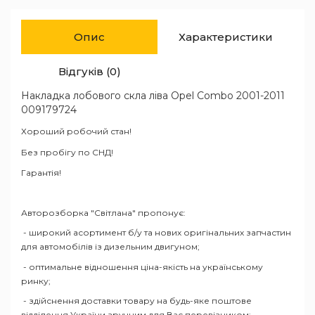
Опис
Характеристики
Відгуків (0)
Накладка лобового скла ліва Opel Combo 2001-2011
009179724
Хороший робочий стан!
Без пробігу по СНД!
Гарантія!
Авторозборка "Світлана" пропонує:
- широкий асортимент б/у та нових оригінальних запчастин
для автомобілів із дизельним двигуном;
- оптимальне відношення ціна-якість на українському
ринку;
- здійснення доставки товару на будь-яке поштове
відділення України зручним для Вас перевізником;