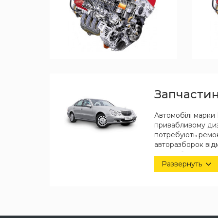
Запчастин
Автомобілі марки 
привабливому диза
потребують ремон
авторазборок відм
автомобіля, наші
Развернуть
Якісні анал
В нашому асортиме
Скориставшись філ
та року випуску. 
але ви можете зам