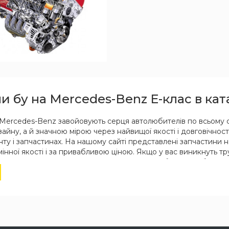
и бу на Mercedes-Benz E-клас в ка
Mercedes-Benz завойовують серця автолюбителів по всьому сві
йну, а й значною мірою через найвищої якості і довговічності. 
ту і запчастинах. На нашому сайті представлені запчастини 
інної якості і за привабливою ціною. Якщо у вас виникнуть 
 менеджери оперативно допоможуть вам підібрати необхідні з
оги запчастин на Mercedes-Benz
нті також представлені оригінальні запасні частини Мерседес
ьтром на нашому сайті ви без зусиль знайдете цікаві для вас 
В наявності є затребувані популярні запчастини та деталі для
овити і купити та інші автозапчастини Мерседес-бенц E-Class