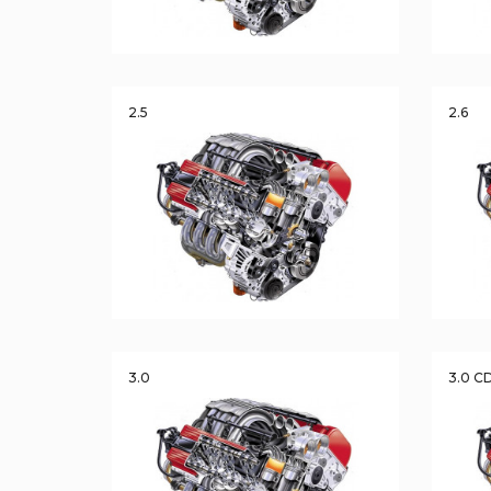
2.5
2.6
3.0
3.0 C