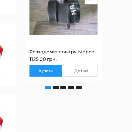
Розходомір повітря Мерседес Бенц E-class W211 A6460940048
1125.00 грн.
675.00
Купити
Деталі
Куп