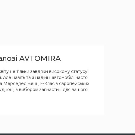
талозі AVTOMIRA
ту не тільки завдяки високому статусу і
Але навіть такі надійні автомобілі часто
на Мерседес Бенц Е-Клас з європейських
труднощі з вибором запчастин для вашого
апчастини і оформити замовлення.
 і їх аналоги за привабливими цінами.
деталі на автомобіль вашої марки, моделі
 ремонту автомобілів Mercedes-Benz E-Class,
 (W212, W124, W211), яких на даний момент