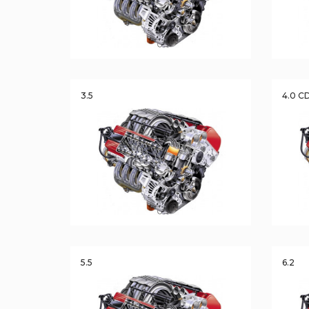
3.5
4.0 C
5.5
6.2