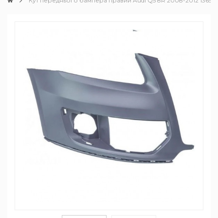
Кут переднього бампера правий Audi Q5 8R 2008-2012 136518