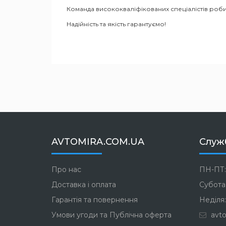
Команда висококваліфікованих спеціалістів роби
Надійність та якість гарантуємо!
AVTOMIRA.COM.UA
Служ
Про нас
ПН-ПТ:
Доставка і оплата
Субота:
Гарантія та повернення
Неділя:
Умови угоди та Публічна оферта
avto