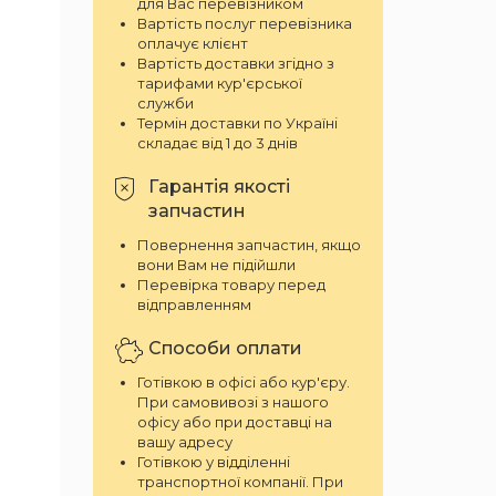
для Вас перевізником
Вартість послуг перевізника
оплачує клієнт
Вартість доставки згідно з
тарифами кур'єрської
служби
Термін доставки по Україні
складає від 1 до 3 днів
Гарантія якості
запчастин
Повернення запчастин, якщо
вони Вам не підійшли
Перевірка товару перед
відправленням
Способи оплати
Готівкою в офісі або кур'єру.
При самовивозі з нашого
офісу або при доставці на
вашу адресу
Готівкою у відділенні
транспортної компанії. При