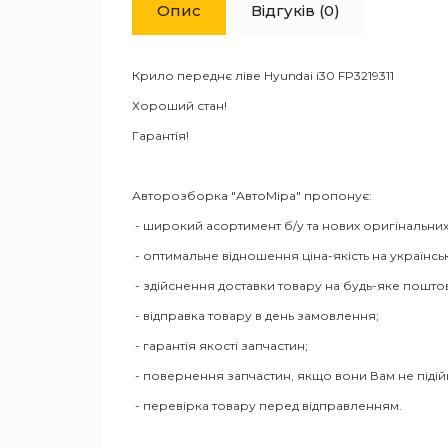
Опис
Відгуків (0)
Крило переднє ліве Hyundai i30 FP3219311
Хороший стан!
Гарантія!
Авторозборка "АвтоМіра" пропонує:
- широкий асортимент б/у та нових оригінальних
- оптимальне відношення ціна-якість на українсь
- здійснення доставки товару на будь-яке пошто
- відправка товару в день замовлення;
- гарантія якості запчастин;
- повернення запчастин, якщо вони Вам не піді
- перевірка товару перед відправленням.