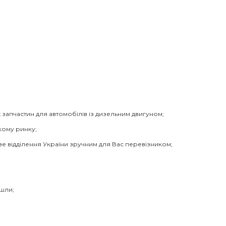
 запчастин для автомобілів із дизельним двигуном;
кому ринку;
ве відділення України зручним для Вас перевізником;
йшли;