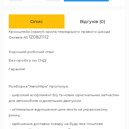
Опис
Відгуків (0)
Кронштейн (захист) крила переднього правого Шкода
1Z0821112
Октавія А5
Хороший робочий стан!
Без пробігу по СНД!
Гарантія!
Розборка "АвтоМіра" пропонує:
- широкий асортимент б/у та нових оригінальних запчастин
для автомобілів із дизельним двигуном;
- оптимальне відношення ціна-якість на українському
ринку;
- здійснення доставки товару на будь-яке поштове