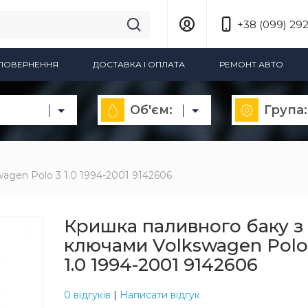
+38 (099) 292
А ПОВЕРНЕННЯ
ДОСТАВКА І ОПЛАТА
РЕМОНТ АВТО
Об'єм:
Група:
agen Polo 3 1.0 1994-2001 9142606
Кришка паливного баку з
ключами Volkswagen Polo
1.0 1994-2001 9142606
0 відгуків
|
Написати відгук