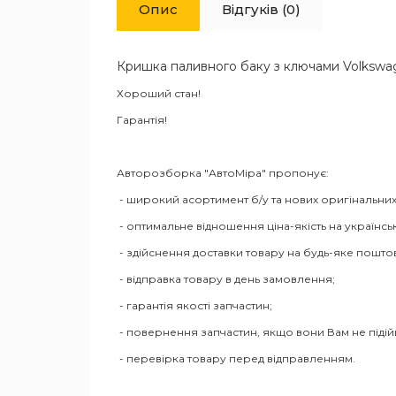
Опис
Відгуків (0)
Кришка паливного баку з ключами Volkswag
Хороший стан!
Гарантія!
Авторозборка "АвтоМіра" пропонує:
- широкий асортимент б/у та нових оригінальних
- оптимальне відношення ціна-якість на українсь
- здійснення доставки товару на будь-яке пошто
- відправка товару в день замовлення;
- гарантія якості запчастин;
- повернення запчастин, якщо вони Вам не піді
- перевірка товару перед відправленням.