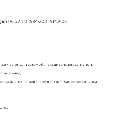
en Polo 3 1.0 1994-2001 9142606
 запчастин для автомобілів із дизельним двигуном;
кому ринку;
ве відділення України зручним для Вас перевізником;
йшли;