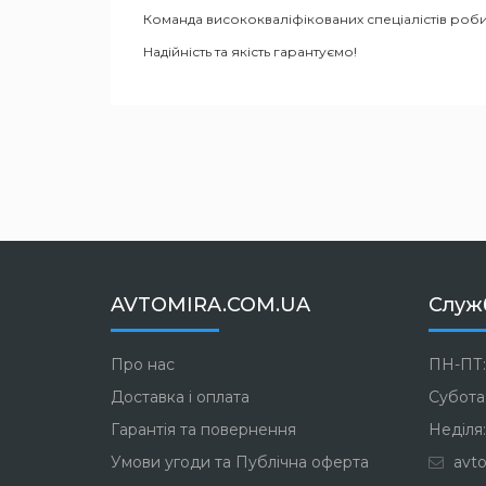
Команда висококваліфікованих спеціалістів роби
Надійність та якість гарантуємо!
AVTOMIRA.COM.UA
Служ
Про нас
ПН-ПТ:
Доставка і оплата
Субота:
Гарантія та повернення
Неділя:
Умови угоди та Публічна оферта
avto