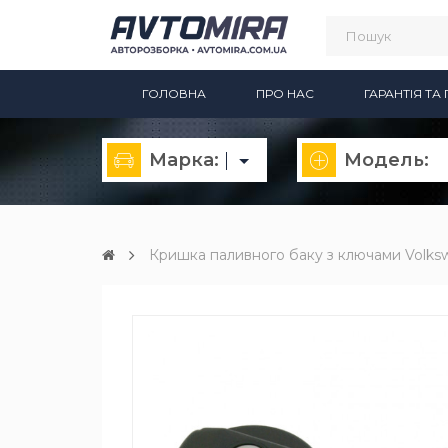
ГОЛОВНА
ПРО НАС
ГАРАНТІЯ Т
Марка:
Модель:
Кришка паливного баку з ключами Volksw