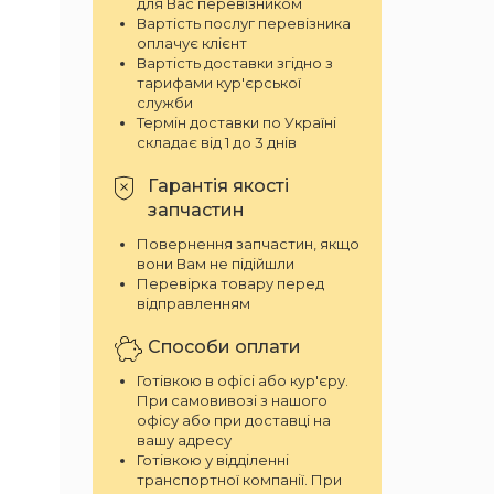
для Вас перевізником
Вартість послуг перевізника
оплачує клієнт
Вартість доставки згідно з
тарифами кур'єрської
служби
Термін доставки по Україні
складає від 1 до 3 днів
Гарантія якості
запчастин
Повернення запчастин, якщо
вони Вам не підійшли
Перевірка товару перед
відправленням
Способи оплати
Готівкою в офісі або кур'єру.
При самовивозі з нашого
офісу або при доставці на
вашу адресу
Готівкою у відділенні
транспортної компанії. При