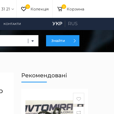
0
0
 31 21
Колекція
Корзина
УКР
RUS
КОНТАКТИ
Знайти
Рекомендовані
p