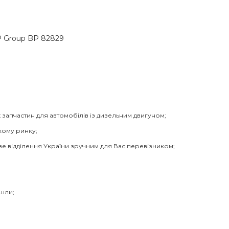
DP Group BP 82829
 запчастин для автомобілів із дизельним двигуном;
кому ринку;
ве відділення України зручним для Вас перевізником;
йшли;