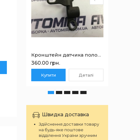
765.00
Куп
Кронштейн датчика положення колінчастого валу Ford Transit 2.2TDCI 2006-2014 1680028
360.00 грн.
Купити
Деталі
Швидка доставка
Здійснення доставки товару
на будь-яке поштове
відділення України зручним