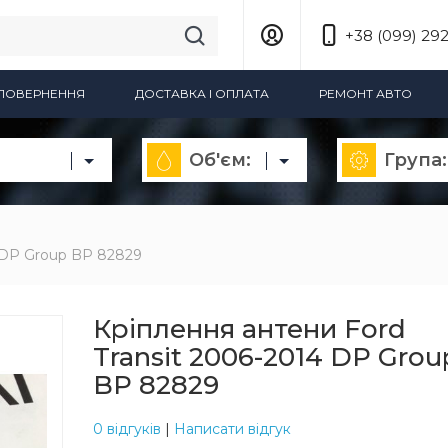
+38 (099) 292
А ПОВЕРНЕННЯ
ДОСТАВКА І ОПЛАТА
РЕМОНТ АВТО
Об'єм:
Група:
4 DP Group BP 82829
Кріплення антени Ford
Transit 2006-2014 DP Grou
BP 82829
0 відгуків
|
Написати відгук