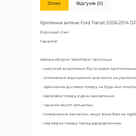
Опис
Відгуків (0)
Кріплення антени Ford Transit 2006-2014 
Хороший стан!
Гарантія!
Авторозборка "АвтоМіра" пропонує:
- широкий асортимент б/у та нових оригінальних
- оптимальне відношення ціна-якість на українсь
- здійснення доставки товару на будь-яке пошто
- відправка товару в день замовлення;
- гарантія якості запчастин;
- повернення запчастин, якщо вони Вам не піді
- перевірка товару перед відправленням.