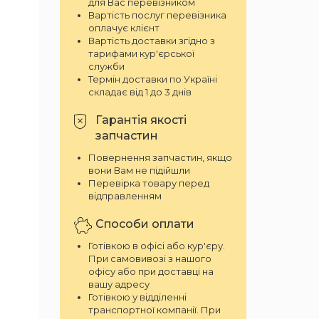
для Вас перевізником
Вартість послуг перевізника
оплачує клієнт
Вартість доставки згідно з
тарифами кур'єрської
служби
Термін доставки по Україні
складає від 1 до 3 днів
Гарантія якості
запчастин
Повернення запчастин, якщо
вони Вам не підійшли
Перевірка товару перед
відправленням
Способи оплати
Готівкою в офісі або кур'єру.
При самовивозі з нашого
офісу або при доставці на
вашу адресу
Готівкою у відділенні
транспортної компанії. При