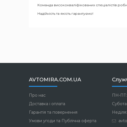
Команда висококваліфікованих спеціалістів роби
Надійність та якість гарантуємо!
AVTOMIRA.COM.UA
Служ
Про нас
ПН-ПТ:
Доставка і оплата
Субота:
Гарантія та повернення
Неділя:
Умови угоди та Публічна оферта
avto