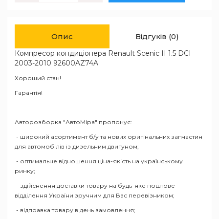
Опис
Відгуків (0)
Компресор кондиціонера Renault Scenic II 1.5 DCI
2003-2010 92600AZ74A
Хороший стан!
Гарантія!
Авторозборка "АвтоМіра" пропонує:
- широкий асортимент б/у та нових оригінальних запчастин
для автомобілів із дизельним двигуном;
- оптимальне відношення ціна-якість на українському
ринку;
- здійснення доставки товару на будь-яке поштове
відділення України зручним для Вас перевізником;
- відправка товару в день замовлення;