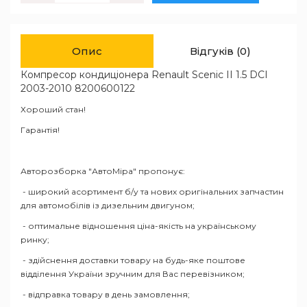
Опис
Відгуків (0)
Компресор кондиціонера Renault Scenic II 1.5 DCI
2003-2010 8200600122
Хороший стан!
Гарантія!
Авторозборка "АвтоМіра" пропонує:
- широкий асортимент б/у та нових оригінальних запчастин
для автомобілів із дизельним двигуном;
- оптимальне відношення ціна-якість на українському
ринку;
- здійснення доставки товару на будь-яке поштове
відділення України зручним для Вас перевізником;
- відправка товару в день замовлення;