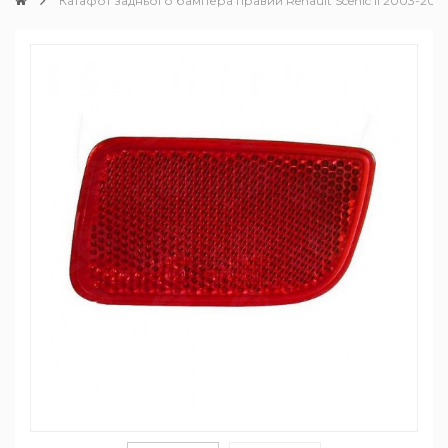
Катафот заднього бампера правий Renault Scenic II 2003-201