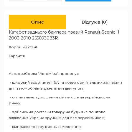
Опис
Відгуків (0)
Катафот заднього бампера правий Renault Scenic II
2003-2010 265603083R
Хороший стан!
Гарантія!
Авторозборка "АвтоМіра" пропонує:
- широкий асортимент б/у та нових оригінальних запчастин
для автомобілів із дизельним двигуном;
- оптимальне відношення ціна-якість на українському
ринку;
- здійснення доставки товару на будь-яке поштове
відділення України зручним для Вас перевізником;
- відправка товару в день замовлення;