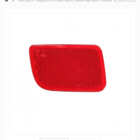
Катафот заднього бампера лівий Renault Master III 2010-2022 