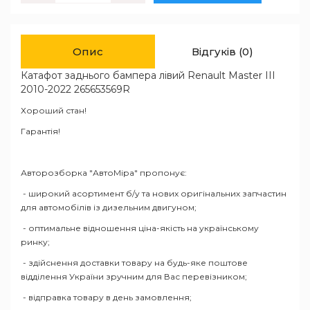
Опис
Відгуків (0)
Катафот заднього бампера лівий Renault Master III
2010-2022 265653569R
Хороший стан!
Гарантія!
Авторозборка "АвтоМіра" пропонує:
- широкий асортимент б/у та нових оригінальних запчастин
для автомобілів із дизельним двигуном;
- оптимальне відношення ціна-якість на українському
ринку;
- здійснення доставки товару на будь-яке поштове
відділення України зручним для Вас перевізником;
- відправка товару в день замовлення;