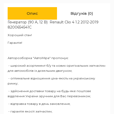
Опис
Відгуків (0)
Генератор (90 A, 12 B) Renault Clio 4 1.2 2012-2019
8200654541C
Хороший стан!
Гарантія!
Авторозборка "АвтоМіра" пропонує:
- широкий асортимент б/у та нових оригінальних запчастин
для автомобілів із дизельним двигуном;
- оптимальне відношення ціна-якість на українському
ринку;
- здійснення доставки товару на будь-яке поштове
відділення України зручним для Вас перевізником;
- відправка товару в день замовлення;
- гарантія якості запчастин;