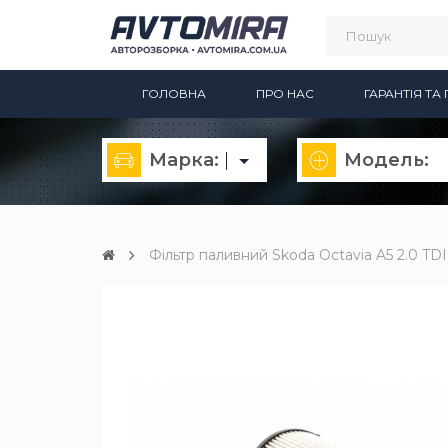
ГОЛОВНА
ПРО НАС
ГАРАНТІЯ Т
Марка:
Модель:
Фільтр паливний Skoda Octavia A5 2.0 T