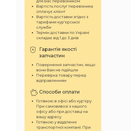
для Вас перевізником
Вартість послуг перевізника
оплачує клієнт
Вартість доставки згідно з
тарифами кур'єрської
служби
Термін доставки по Україні
складає від 1 до 3 днів
Гарантія якості
запчастин
Повернення запчастин, якщо
вони Вам не підійшли
Перевірка товару перед
відправленням
Способи оплати
Готівкою в офісі або кур'єру.
При самовивозі з нашого
офісу або при доставці на
вашу адресу
Готівкою у відділенні
транспортної компанії. При