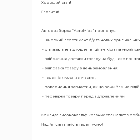
Хороший стан!
Гарантія!
Авторозборка "АвтоМіра" пропонує:
- широкий асортимент б/у та нових оригінальних
- оптимальне відношення ціна-якість на українсь
- здійснення доставки товару на будь-яке пошто
- відправка товару в день замовлення;
- гарантія якості запчастин;
- повернення запчастин, якщо вони Вам не піді
- перевірка товару перед відправленням.
Команда висококваліфікованих спеціалістів роби
Надійність та якість гарантуємо!