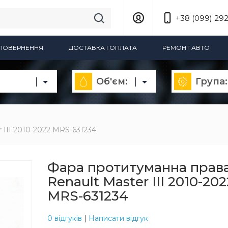
+38 (099) 292
А ПОВЕРНЕННЯ
ДОСТАВКА І ОПЛАТА
РЕМОНТ АВТО
Об'єм:
Група:
 III 2010-2022 MRS-631234
Фара протитуманна прав
Renault Master III 2010-202
MRS-631234
0 відгуків
|
Написати відгук