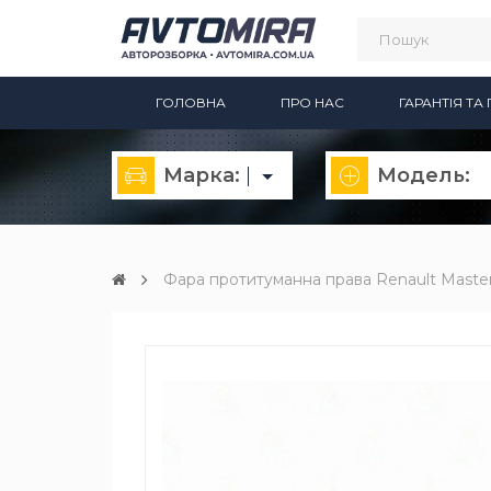
ГОЛОВНА
ПРО НАС
ГАРАНТІЯ Т
Марка:
Модель:
Фара протитуманна права Renault Master