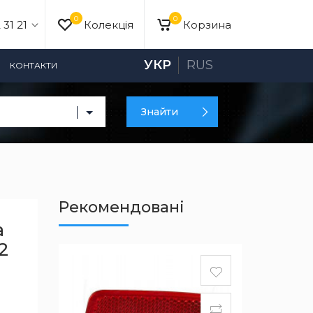
0
0
 31 21
Колекція
Корзина
УКР
RUS
КОНТАКТИ
Знайти
Рекомендовані
а
2