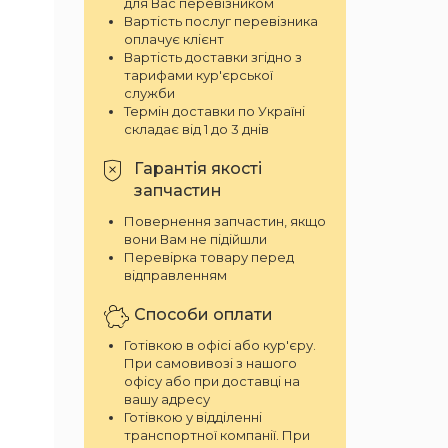
для Вас перевізником
Вартість послуг перевізника
оплачує клієнт
Вартість доставки згідно з
тарифами кур'єрської
служби
Термін доставки по Україні
складає від 1 до 3 днів
Гарантія якості
запчастин
Повернення запчастин, якщо
вони Вам не підійшли
Перевірка товару перед
відправленням
Способи оплати
Готівкою в офісі або кур'єру.
При самовивозі з нашого
офісу або при доставці на
вашу адресу
Готівкою у відділенні
транспортної компанії. При