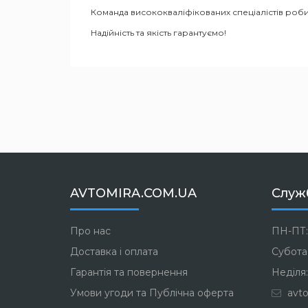
Команда висококваліфікованих спеціалістів роби
Надійність та якість гарантуємо!
AVTOMIRA.COM.UA
Служ
Про нас
ПН-ПТ:
Доставка і оплата
Субота:
Гарантія та повернення
Неділя:
Умови угоди та Публічна оферта
avto