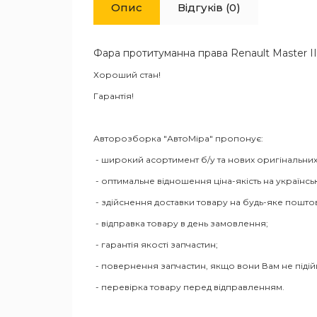
Опис
Відгуків (0)
Фара протитуманна права Renault Master I
Хороший стан!
Гарантія!
Авторозборка "АвтоМіра" пропонує:
- широкий асортимент б/у та нових оригінальних
- оптимальне відношення ціна-якість на українсь
- здійснення доставки товару на будь-яке пошто
- відправка товару в день замовлення;
- гарантія якості запчастин;
- повернення запчастин, якщо вони Вам не піді
- перевірка товару перед відправленням.