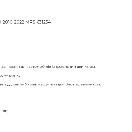
II 2010-2022 MRS-631234
 запчастин для автомобілів із дизельним двигуном;
кому ринку;
ве відділення України зручним для Вас перевізником;
йшли;