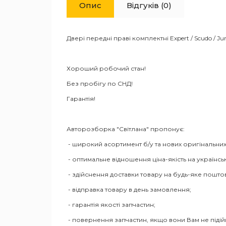
Опис
Відгуків (0)
Двері передні праві комплектні Expert / Scudo / 
Хороший робочий стан!
Без пробігу по СНД!
Гарантія!
Авторозборка "Світлана" пропонує:
- широкий асортимент б/у та нових оригінальних
- оптимальне відношення ціна-якість на українсь
- здійснення доставки товару на будь-яке пошто
- відправка товару в день замовлення;
- гарантія якості запчастин;
- повернення запчастин, якщо вони Вам не піді