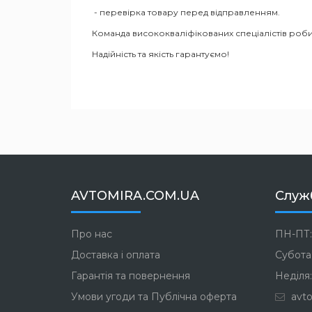
- перевірка товару перед відправленням.
Команда висококваліфікованих спеціалістів роби
Надійність та якість гарантуємо!
AVTOMIRA.COM.UA
Служ
Про нас
ПН-ПТ:
Доставка і оплата
Субота:
Гарантія та повернення
Неділя:
Умови угоди та Публічна оферта
avto