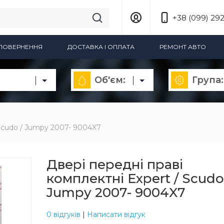
+38 (099) 292
А ПОВЕРНЕННЯ
ДОСТАВКА І ОПЛАТА
РЕМОНТ АВТО
Об'єм:
Група:
 Scudo / Jumpy 2007- 9004X7
Двері передні праві
комплектні Expert / Scudo
Jumpy 2007- 9004X7
0 відгуків
|
Написати відгук