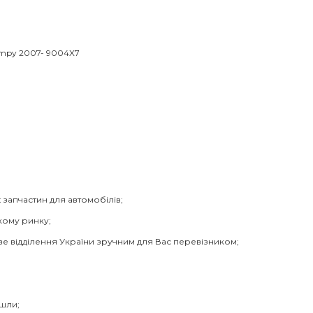
Jumpy 2007- 9004X7
 запчастин для автомобілів;
кому ринку;
ве відділення України зручним для Вас перевізником;
йшли;