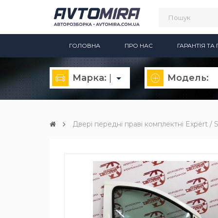
ГОЛОВНА
ПРО НАС
ГАРАНТІЯ Т
Марка:
Модель:
Двері передні праві комплектні Expert /