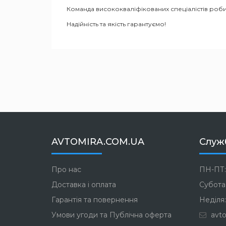
Команда висококваліфікованих спеціалістів роби
Надійність та якість гарантуємо!
AVTOMIRA.COM.UA
Служ
Про нас
ПН-ПТ:
Доставка і оплата
Субота:
Гарантія та повернення
Неділя:
Умови угоди та Публічна оферта
avto