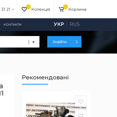
0
0
 31 21
Колекція
Корзина
УКР
RUS
КОНТАКТИ
Знайти
Рекомендовані
a
11