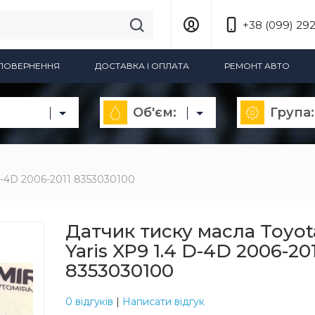
+38 (099) 292
А ПОВЕРНЕННЯ
ДОСТАВКА І ОПЛАТА
РЕМОНТ АВТО
Об'єм:
Група:
 D-4D 2006-2011 8353030100
Датчик тиску масла Toyot
Yaris XP9 1.4 D-4D 2006-20
8353030100
0 відгуків
|
Написати відгук