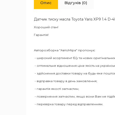
Опис
Відгуків (0)
Датчик тиску масла Toyota Yaris XP9 1.4 D
Хороший стан!
Гарантія!
Авторозборка "АвтоМіра" пропонує:
- широкий асортимент б/у та нових оригінальних
- оптимальне відношення ціна-якість на українсь
- здійснення доставки товару на будь-яке пошто
- відправка товару в день замовлення;
- гарантія якості запчастин;
- повернення запчастин, якщо вони Вам не піді
- перевірка товару перед відправленням.