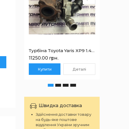
Турбіна Toyota Yaris XP9 1.4 D-4D 2006-2011 172010N043
11250.00 грн.
1575.00
Купити
Деталі
Куп
Швидка доставка
Здійснення доставки товару
на будь-яке поштове
відділення України зручним