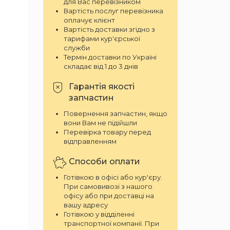
для Вас перевізником
Вартість послуг перевізника
оплачує клієнт
Вартість доставки згідно з
тарифами кур'єрської
служби
Термін доставки по Україні
складає від 1 до 3 днів
Гарантія якості
запчастин
Повернення запчастин, якщо
вони Вам не підійшли
Перевірка товару перед
відправленням
Способи оплати
Готівкою в офісі або кур'єру.
При самовивозі з нашого
офісу або при доставці на
вашу адресу
Готівкою у відділенні
транспортної компанії. При