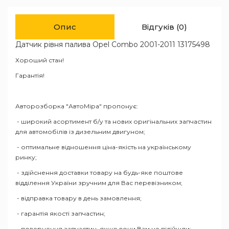
Опис
Відгуків (0)
Датчик рівня палива Opel Combo 2001-2011 13175498
Хороший стан!
Гарантія!
Авторозборка "АвтоМіра" пропонує:
- широкий асортимент б/у та нових оригінальних запчастин
для автомобілів із дизельним двигуном;
- оптимальне відношення ціна-якість на українському
ринку;
- здійснення доставки товару на будь-яке поштове
відділення України зручним для Вас перевізником;
- відправка товару в день замовлення;
- гарантія якості запчастин;
- повернення запчастин, якщо вони Вам не підійшли;