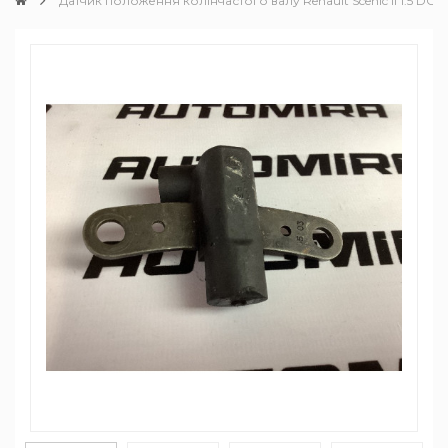
Датчик положення колінчастого валу Renault Scenic II 1.5 DCI