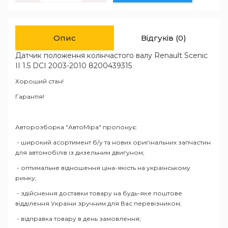
Опис
Відгуків (0)
Датчик положення колінчастого валу Renault Scenic
II 1.5 DCI 2003-2010 8200439315
Хороший стан!
Гарантія!
Авторозборка "АвтоМіра" пропонує:
- широкий асортимент б/у та нових оригінальних запчастин
для автомобілів із дизельним двигуном;
- оптимальне відношення ціна-якість на українському
ринку;
- здійснення доставки товару на будь-яке поштове
відділення України зручним для Вас перевізником;
- відправка товару в день замовлення;