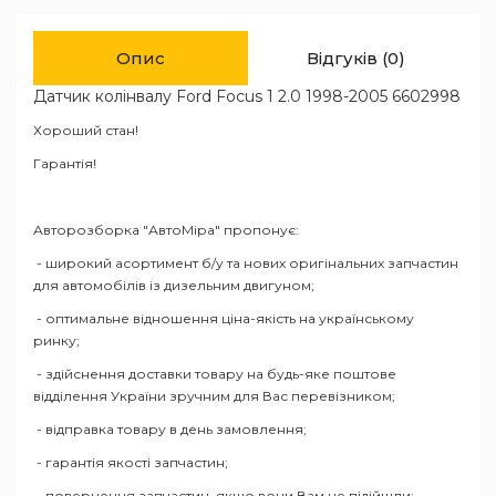
Опис
Відгуків (0)
Датчик колінвалу Ford Focus 1 2.0 1998-2005 6602998
Хороший стан!
Гарантія!
Авторозборка "АвтоМіра" пропонує:
- широкий асортимент б/у та нових оригінальних запчастин
для автомобілів із дизельним двигуном;
- оптимальне відношення ціна-якість на українському
ринку;
- здійснення доставки товару на будь-яке поштове
відділення України зручним для Вас перевізником;
- відправка товару в день замовлення;
- гарантія якості запчастин;
- повернення запчастин, якщо вони Вам не підійшли;