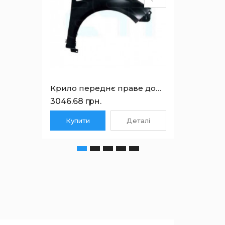
Крило переднє праве дорестайлінг Dacia Sandero 2007-2020 6001551026
3046.68 грн.
3213.6
Купити
Деталі
Куп