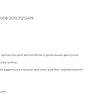
2008-2010 31212499
 запчастин для автомобілів із дизельним двигуном;
кому ринку;
ве відділення України зручним для Вас перевізником;
йшли;