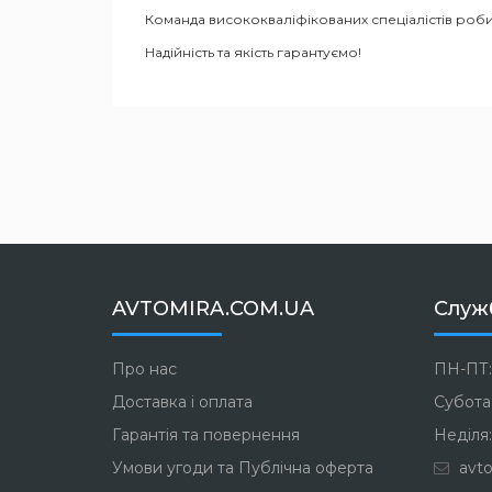
Команда висококваліфікованих спеціалістів роби
Надійність та якість гарантуємо!
AVTOMIRA.COM.UA
Служ
Про нас
ПН-ПТ:
Доставка і оплата
Субота:
Гарантія та повернення
Неділя:
Умови угоди та Публічна оферта
avto