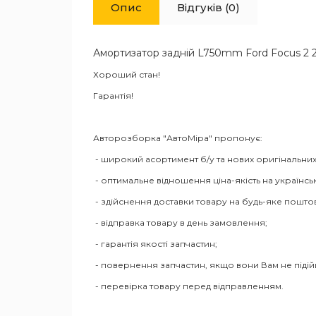
Опис
Відгуків (0)
Амортизатор задній L750mm Ford Focus 2 
Хороший стан!
Гарантія!
Авторозборка "АвтоМіра" пропонує:
- широкий асортимент б/у та нових оригінальних
- оптимальне відношення ціна-якість на українсь
- здійснення доставки товару на будь-яке пошто
- відправка товару в день замовлення;
- гарантія якості запчастин;
- повернення запчастин, якщо вони Вам не піді
- перевірка товару перед відправленням.