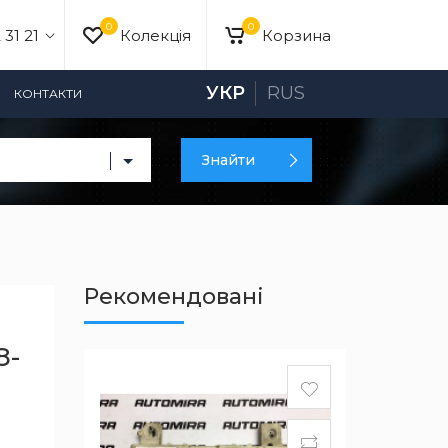
0
0
 31 21
Колекція
Корзина
УКР
RUS
КОНТАКТИ
Знайти
Рекомендовані
8-