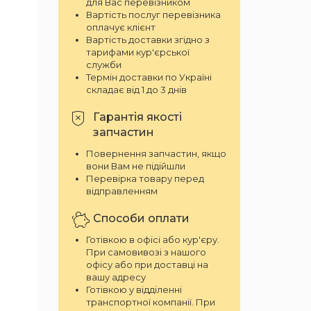
для Вас перевізником
Вартість послуг перевізника
оплачує клієнт
Вартість доставки згідно з
тарифами кур'єрської
служби
Термін доставки по Україні
складає від 1 до 3 днів
Гарантія якості
запчастин
Повернення запчастин, якщо
вони Вам не підійшли
Перевірка товару перед
відправленням
Способи оплати
Готівкою в офісі або кур'єру.
При самовивозі з нашого
офісу або при доставці на
вашу адресу
Готівкою у відділенні
транспортної компанії. При