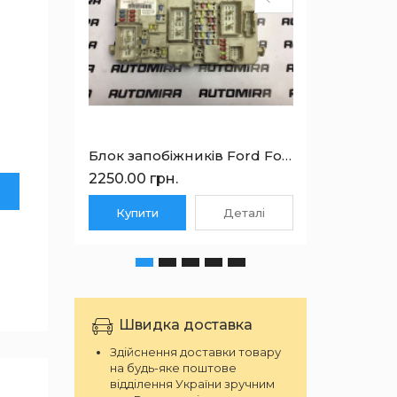
Блок запобіжників Ford Focus 2 2005-2010 7M5T14A073CC
2250.00 грн.
1350.0
Купити
Деталі
Куп
Швидка доставка
Здійснення доставки товару
на будь-яке поштове
відділення України зручним