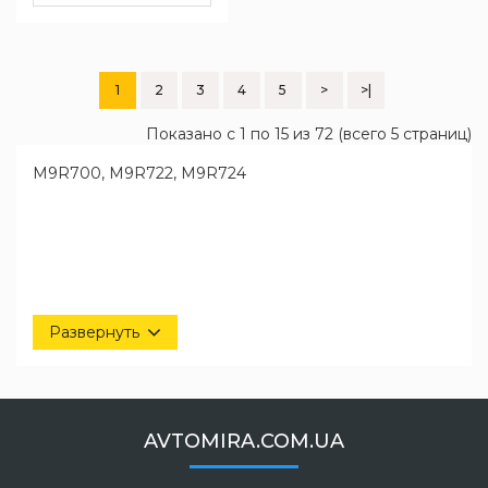
1
2
3
4
5
>
>|
Показано с 1 по 15 из 72 (всего 5 страниц)
M9R700, M9R722, M9R724
Развернуть
AVTOMIRA.COM.UA