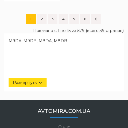
1
2
3
4
5
>
>|
Показано с 1 по 15 из 579 (всего 39 страниц)
M9DA, M9DB, M8DA, M8DB
Развернуть
AVTOMIRA.COM.UA
О нас