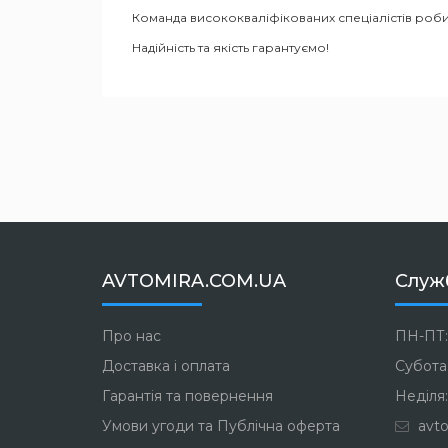
Команда висококваліфікованих спеціалістів роби
Надійність та якість гарантуємо!
AVTOMIRA.COM.UA
Служ
Про нас
ПН-ПТ:
Доставка і оплата
Субота:
Гарантія та повернення
Неділя:
Умови угоди та Публічна оферта
avto