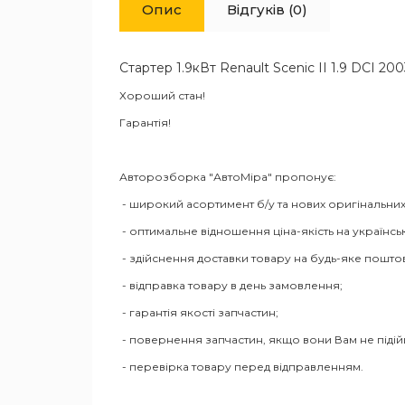
Опис
Відгуків (0)
Стартер 1.9кВт Renault Scenic II 1.9 DCI 20
Хороший стан!
Гарантія!
Авторозборка "АвтоМіра" пропонує:
- широкий асортимент б/у та нових оригінальних
- оптимальне відношення ціна-якість на українсь
- здійснення доставки товару на будь-яке пошто
- відправка товару в день замовлення;
- гарантія якості запчастин;
- повернення запчастин, якщо вони Вам не піді
- перевірка товару перед відправленням.