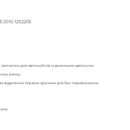
03-2010 1202205
 запчастин для автомобілів із дизельним двигуном;
кому ринку;
ве відділення України зручним для Вас перевізником;
йшли;