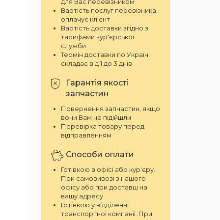
для Вас перевізником
Вартість послуг перевізника
оплачує клієнт
Вартість доставки згідно з
тарифами кур'єрської
служби
Термін доставки по Україні
складає від 1 до 3 днів
Гарантія якості
запчастин
Повернення запчастин, якщо
вони Вам не підійшли
Перевірка товару перед
відправленням
Способи оплати
Готівкою в офісі або кур'єру.
При самовивозі з нашого
офісу або при доставці на
вашу адресу
Готівкою у відділенні
транспортної компанії. При