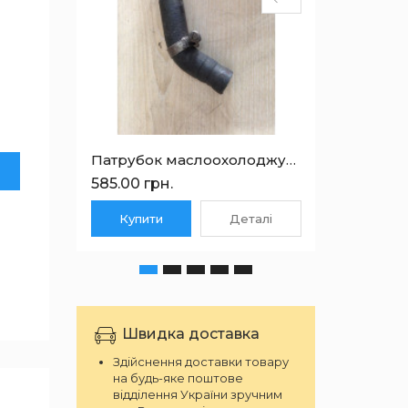
Патрубок маслоохолоджувача Volvo S60 2.4D 30676906
585.00 грн.
1350.0
Купити
Деталі
Куп
Швидка доставка
Здійснення доставки товару
на будь-яке поштове
відділення України зручним