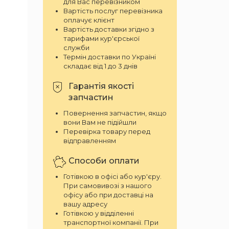
для Вас перевізником
Вартість послуг перевізника
оплачує клієнт
Вартість доставки згідно з
тарифами кур'єрської
служби
Термін доставки по Україні
складає від 1 до 3 днів
Гарантія якості
запчастин
Повернення запчастин, якщо
вони Вам не підійшли
Перевірка товару перед
відправленням
Способи оплати
Готівкою в офісі або кур'єру.
При самовивозі з нашого
офісу або при доставці на
вашу адресу
Готівкою у відділенні
транспортної компанії. При