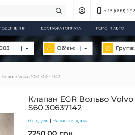
+38 (099) 292
А ПОВЕРНЕННЯ
ДОСТАВКА І ОПЛАТА
РЕМОНТ АВТО
2003
Об'єм:
Група:
 Вольво Volvo S60 30637142
Клапан EGR Вольво Volvo
S60 30637142
0 відгуків
|
Написати відгук
2250.00 грн.